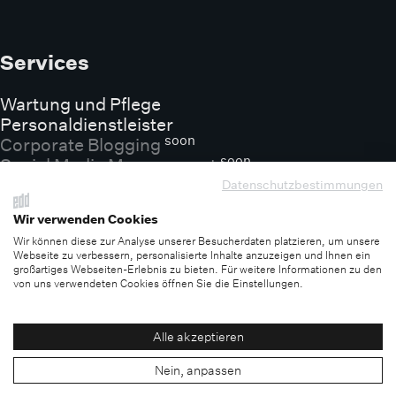
Services
Wartung und Pflege
Personaldienstleister
soon
Corporate Blogging
soon
Social Media Management
Datenschutzbestimmungen
Wir verwenden Cookies
Entdecken
Wir können diese zur Analyse unserer Besucherdaten platzieren, um unsere
Webseite zu verbessern, personalisierte Inhalte anzuzeigen und Ihnen ein
großartiges Webseiten-Erlebnis zu bieten. Für weitere Informationen zu den
soon
Projekte
von uns verwendeten Cookies öffnen Sie die Einstellungen.
Blog
Glossar
Alle akzeptieren
Nein, anpassen
©2016 - 2026 EDD - Entwickler Designer Denker e. K.