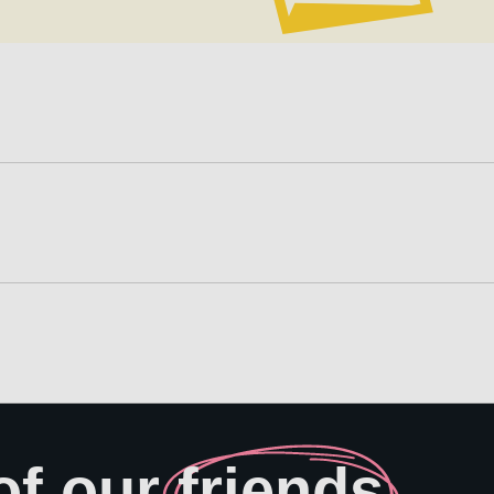
of our
friends