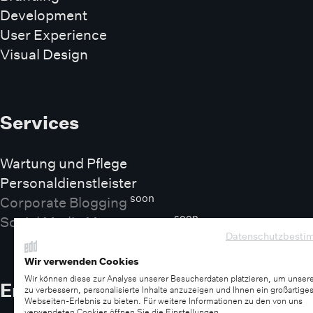
Development
User Experience
Visual Design
Services
Wartung und Pflege
Personaldienstleister
soon
Corporate Blogging
soon
Social Media Management
Datenschutzbest
Wir verwenden Cookies
Wir können diese zur Analyse unserer Besucherdaten platzieren, um unser
Entdecken
zu verbessern, personalisierte Inhalte anzuzeigen und Ihnen ein großartige
Webseiten-Erlebnis zu bieten. Für weitere Informationen zu den von uns
verwendeten Cookies öffnen Sie die Einstellungen.